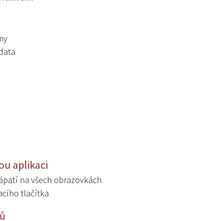
my
data
ou aplikaci
zápatí na všech obrazovkách
cího tlačítka
ců