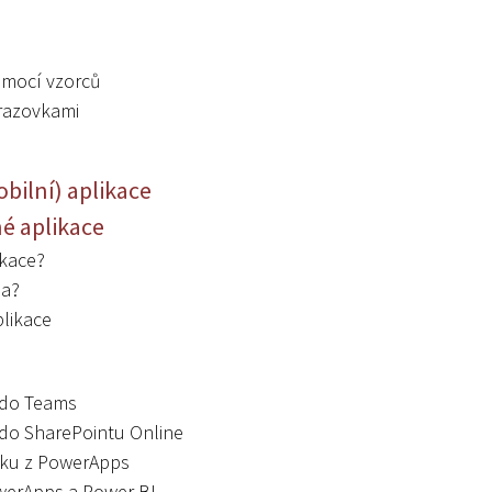
omocí vzorců
brazovkami
bilní) aplikace
é aplikace
ikace?
na?
likace
 do Teams
do SharePointu Online
oku z PowerApps
werApps a Power BI