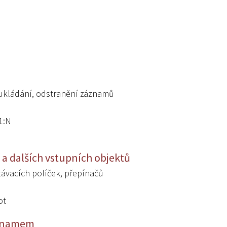
ukládání, odstranění záznamů
1:N
 a dalších vstupních objektů
rtávacích políček, přepínačů
ot
eznamem