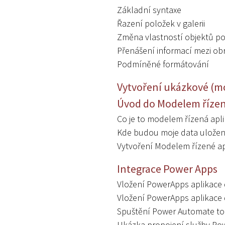
Základní syntaxe
Řazení položek v galerii
Změna vlastností objektů p
Přenášení informací mezi o
Podmíněné formátování
Vytvoření ukázkové (mo
Úvod do Modelem řízen
Co je to modelem řízená apl
Kde budou moje data ulože
Vytvoření Modelem řízené ap
Integrace Power Apps
Vložení PowerApps aplikace
Vložení PowerApps aplikace 
Spuštění Power Automate t
Ukázka propojení služby Po