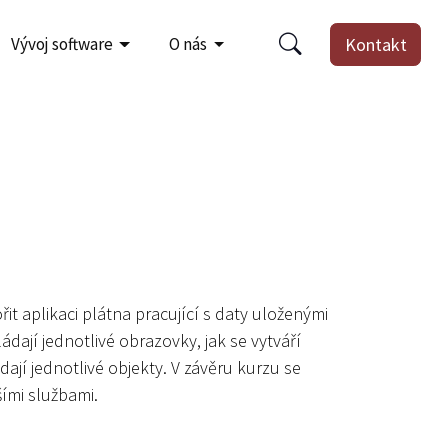
Vývoj software
O nás
Kontakt
it aplikaci plátna pracující s daty uloženými
dají jednotlivé obrazovky, jak se vytváří
dají jednotlivé objekty. V závěru kurzu se
šími službami.