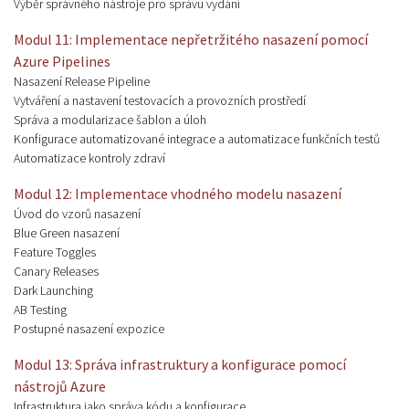
Výběr správného nástroje pro správu vydání
Modul 11: Implementace nepřetržitého nasazení pomocí
Azure Pipelines
Nasazení Release Pipeline
Vytváření a nastavení testovacích a provozních prostředí
Správa a modularizace šablon a úloh
Konfigurace automatizované integrace a automatizace funkčních testů
Automatizace kontroly zdraví
Modul 12: Implementace vhodného modelu nasazení
Úvod do vzorů nasazení
Blue Green nasazení
Feature Toggles
Canary Releases
Dark Launching
AB Testing
Postupné nasazení expozice
Modul 13: Správa infrastruktury a konfigurace pomocí
nástrojů Azure
Infrastruktura jako správa kódu a konfigurace