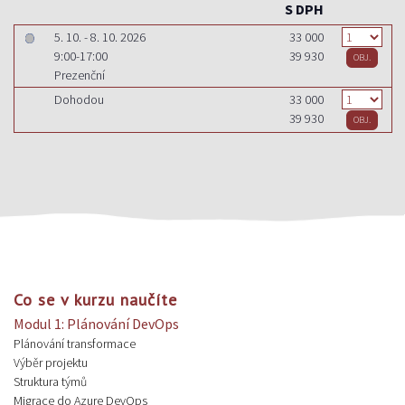
S DPH
5. 10. - 8. 10. 2026
33 000
9:00-17:00
39 930
Prezenční
Dohodou
33 000
39 930
Co se v kurzu naučíte
Modul 1: Plánování DevOps
Plánování transformace
Výběr projektu
Struktura týmů
Migrace do Azure DevOps