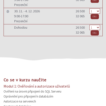
Prezenční
30. 11. - 4. 12. 2026
26 500
9:00-17:00
32 065
Prezenční
Dohodou
26 500
32 065
Co se v kurzu naučíte
Modul 1: Ověřování a autorizace uživatelů
Ověření na úrovni připojení do SQL Serveru
Oprávnění pro připojení k databázím
Autorizace na serverech