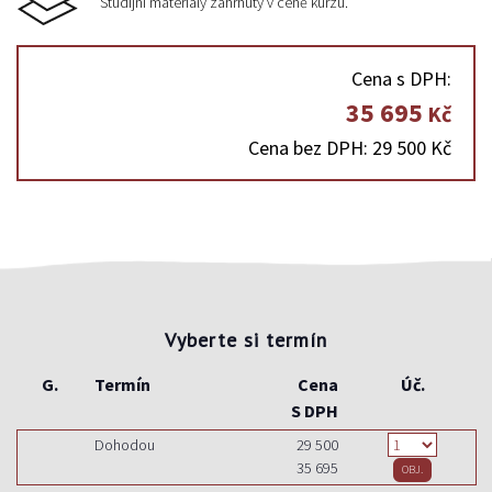
Studijní materiály zahrnuty v ceně kurzu.
Cena s DPH:
35 695
Kč
Cena bez DPH: 29 500 Kč
Vyberte si termín
G.
Termín
Cena
Úč.
S DPH
Dohodou
29 500
35 695