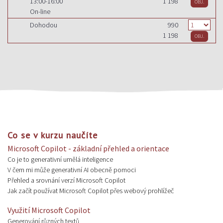
13:00-16:00
1 198
On-line
Dohodou
990
1 198
Co se v kurzu naučíte
Microsoft Copilot - základní přehled a orientace
Co je to generativní umělá inteligence
V čem mi může generativní AI obecně pomoci
Přehled a srovnání verzí Microsoft Copilot
Jak začít používat Microsoft Copilot přes webový prohlížeč
Využití Microsoft Copilot
Generování různých textů