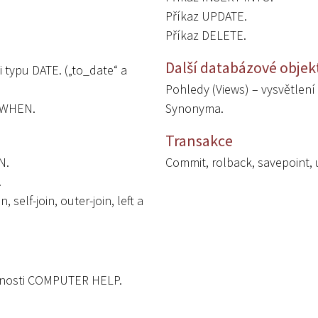
Příkaz UPDATE.
Příkaz DELETE.
Další databázové objek
 typu DATE. („to_date“ a
Pohledy (Views) – vysvětlení 
-WHEN.
Synonyma.
Transakce
N.
Commit, rolback, savepoint, 
.
, self-join, outer-join, left a
lečnosti COMPUTER HELP.