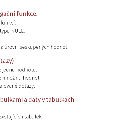
egační funkce.
funkcí.
 typu NULL.
 na úrovni seskupených hodnot.
tazy)
e jednu hodnotu.
je množinu hodnot.
elované dotazy.
abulkami a daty v tabulkách
istujících tabulek.