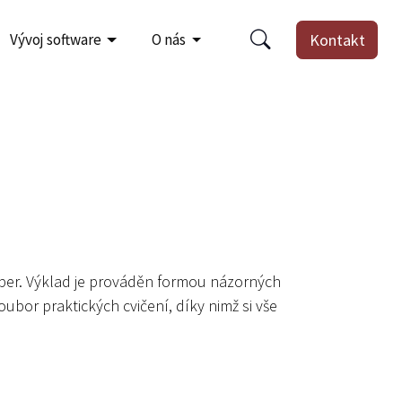
Vývoj software
O nás
Kontakt
oper. Výklad je prováděn formou názorných
bor praktických cvičení, díky nimž si vše