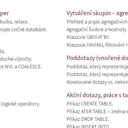
oper
Vytváření skupin – agr
bulka, relace.
Přehled a popis agregačních 
opis cvičné databáze.
Agregační funkce a hodnoty
Klauzule GROUP BY.
Klauzule HAVING, filtrování
la.
Poddotazy (vnořené do
oduché výpočty.
kce NVL a COALESCE.
Poddotaz, který reprezentuj
Poddotaz, který reprezentu
Korelované dotazy vs. nekor
Akční dotazy, práce s t
 logické operátory.
Příkaz CREATE TABLE.
Příkaz ATER TABLE – změna ex
Příkaz DROP TABLE.
Příkaz INSERT INTO.