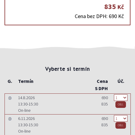
835
Kč
Cena bez DPH: 690 Kč
Vyberte si termín
G.
Termín
Cena
Úč.
S DPH
14.8.2026
690
13:30-15:30
835
On-line
6.11.2026
690
13:30-15:30
835
On-line