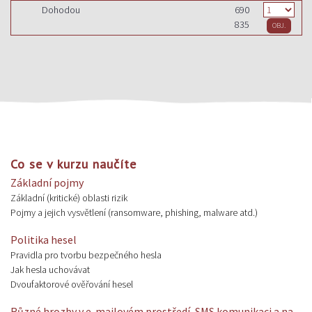
Dohodou
690
835
Co se v kurzu naučíte
Základní pojmy
Základní (kritické) oblasti rizik
Pojmy a jejich vysvětlení (ransomware, phishing, malware atd.)
Politika hesel
Pravidla pro tvorbu bezpečného hesla
Jak hesla uchovávat
Dvoufaktorové ověřování hesel
Různé hrozby v e-mailovém prostředí, SMS komunikaci a na